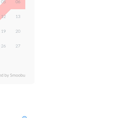
05
06
12
13
19
20
26
27
ed by Smoobu