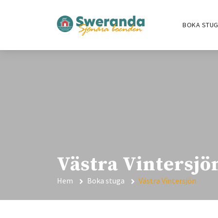
BOKA STU
Västra Vintersjö
Hem
Boka stuga
Västra Vintersjön