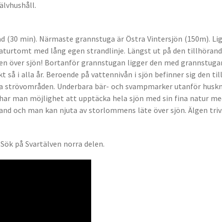
jälvhushåll.
 (30 min). Närmaste grannstuga är Östra Vintersjön (150m). Ligge
 naturtomt med lång egen strandlinje. Längst ut på den tillhöran
ngen över sjön! Bortanför grannstugan ligger den med grannst
 så i alla år. Beroende på vattennivån i sjön befinner sig den t
ina strövområden. Underbara bär- och svampmarker utanför huskn
ar man möjlighet att upptäcka hela sjön med sin fina natur med
land och man kan njuta av storlommens läte över sjön. Älgen triv
 Sök på Svartälven norra delen.