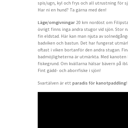
spis/ugn, kyl och frys och all utrustning för s
Har ni en hund? Ta gärna med den!
Läge/omgivningar
20 km nordöst om Filipstad
övrigt finns inga andra stugor vid sjön. Stor
fin eldstad. Här kan man njuta av solnedgå
badviken och bastun. Det har fungerat utmärkt
oftast i viken bortanför den andra stugan. F
badmöjligheterna är utmärkta. Med kanoten h
fiskegrund. Om kvällarna hälsar bävern på ib
Fint gädd- och aborrfiske i sjön!
Svartälven är ett
paradis för kanotpaddling
!