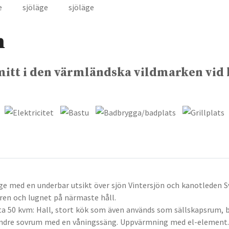
n
mitt i den värmländska vildmarken vid
!
äge med en underbar utsikt över sjön Vintersjön och kanotleden S
ren och lugnet på närmaste håll.
yta 50 kvm: Hall, stort kök som även används som sällskapsrum,
indre sovrum med en våningssäng. Uppvärmning med el-element.